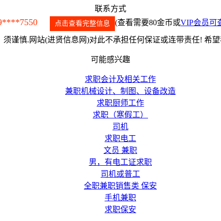
联系方式
9****7550
(查看需要80金币或
VIP会员可
点击查看完整信息
须谨慎.网站(进贤信息网)对此不承担任何保证或连带责任! 希
可能感兴趣
求职会计及相关工作
兼职机械设计、制图、设备改造
求职厨师工作
求职（寒假工）
司机
求职电工
文员 兼职
男，有电工证求职
司机或普工
全职兼职销售类 保安
手机兼职
求职保安